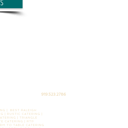
s
919.523.2786
NG | BEST RALEIGH
G | RUSTIC CATERING |
ATERING | TRIANGLE
E CATERING | RTP
ARM TO TABLE CATERING