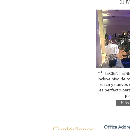
St M
** RECIENTEM
Incluye piso de 
fresca y nuevos 
es perfecto par
pe
Más 
Office Addre
Contáctenos