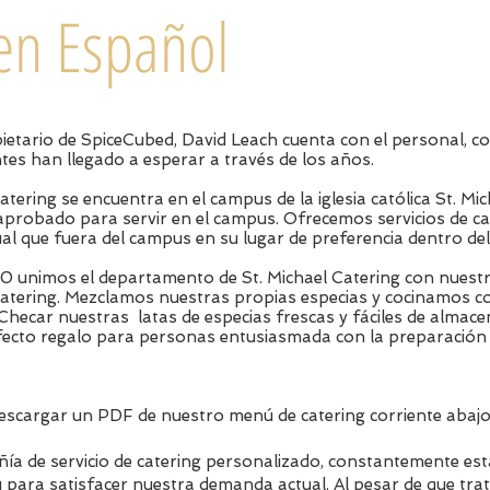
en Español
pietario de SpiceCubed, David Leach cuenta con el personal, com
ntes han llegado a esperar a través de los años.
ering se encuentra en el campus de la iglesia católica St. Mic
probado para servir en el campus. Ofrecemos servicios de cate
ual que fuera del campus en su lugar de preferencia dentro del 
10 unimos el departamento de St. Michael Catering con nues
tering. Mezclamos nuestras propias especias y cocinamos co
¡Checar nuestras latas de especias frescas y fáciles de almac
fecto regalo para personas entusiasmada con la preparación 
escargar un PDF de nuestro menú de catering corriente abajo
a de servicio de catering personalizado, constantemente e
para satisfacer nuestra demanda actual. Al pesar de que trat