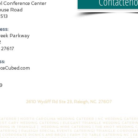
Contácteno
el Conference Center
ouse Road
7513
ess:
Creek Parkway
2
 27617
ss:
ceCubed.com
9
2610 Wycliff Rd Ste 23, Raleigh, NC. 27607
ATERER | NORTH CAROLINA WEDDING CATERER | NC WEDDING CATERI
EST CARY WEDDING CATERING | ELEGANT TRIANGLE WEDDING CATERIN
RING IN TRIANGLE | WEDDING WIRE CATERING | THE KNOT WEDDING C
CATERING | RALEIGH SPECIAL EVENTS CATERING| TRIANGLE CORPORAT
 CORPORATE PICNICS AND BBQS | FARM TO TABLE CATERING NC | F