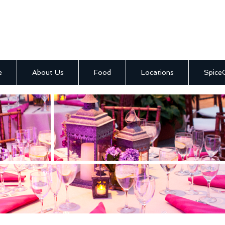
e
About Us
Food
Locations
Spice