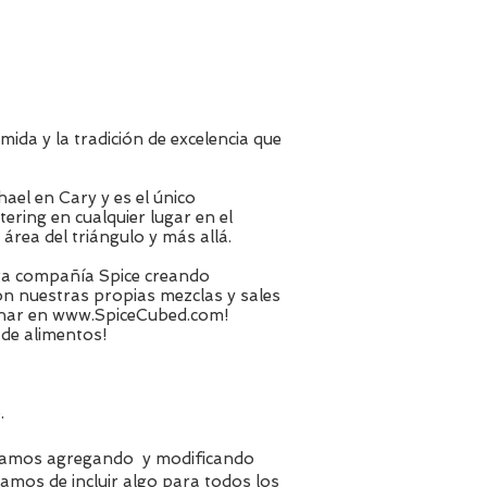
ida y la tradición de excelencia que
hael en Cary y es el único
ring en cualquier lugar en el
área del triángulo y más allá.
tra compañía Spice creando
n nuestras propias mezclas y sales
enar en
www.SpiceCubed.com
!
de alimentos!
.
stamos agregando y modificando
amos de incluir algo para todos los