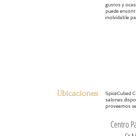
gustos y ocas
puede encont
inolvidable pa
Ubicaciones
SpiceCubed Ca
salones disp
proveemos ser
Centro P