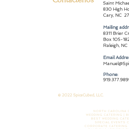
Saint Micha
830 High H
Cary, NC 2
Mailing addr
8311 Brier 
Box 105-18
Raleigh, NC
Email Addre
Manuel@Spi
​Phone:
919.377.989
© 2022 SpiceCubed, LLC.
NORTH CAROLINA C
WEDDING CATERING | B
BEST WEDDING CATE
SPECIAL EVENTS 
CORPORATE CATERING |