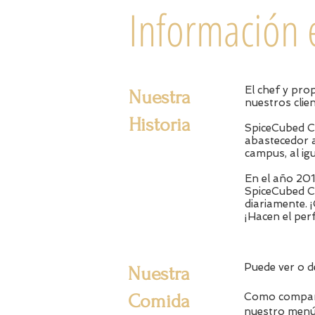
Información 
El chef y pro
Nuestra
nuestros clie
Historia
SpiceCubed Cat
abastecedor a
campus, al ig
En el año 20
SpiceCubed Ca
diariamente. 
¡Hacen el per
Puede ver o d
Nuestra
Comida
Como compañí
nuestro menú 